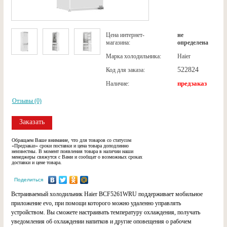
Цена интернет-
не
магазина:
определена
Марка холодильника:
Haier
522824
Код для заказа:
предзаказ
Наличие:
Отзывы (0)
Заказать
Обращаем Ваше внимание, что для товаров со статусом
«Предзаказ» сроки поставки и цена товара доподлинно
неизвестны. В момент появления товара в наличии наши
менеджеры свяжутся с Вами и сообщат о возможных сроках
доставки и цене товара.
Поделиться
Встраиваемый холодильник Haier BCF5261WRU поддерживает мобильное
приложение evo, при помощи которого можно удаленно управлять
устройством. Вы сможете настраивать температуру охлаждения, получать
уведомления об охлаждении напитков и другие оповещения о рабочем